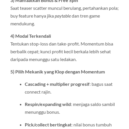
3) Manfaatkan Bonus & Free Spin
Saat teaser scatter muncul berulang, pertahankan pola;
buy feature hanya jika
paytable
dan tren game
mendukung.
4) Modal Terkendali
Tentukan stop-loss dan take-profit. Momentum bisa
berbalik cepat; kunci profit kecil berkala lebih sehat
daripada menunggu satu ledakan.
5) Pilih Mekanik yang Klop dengan Momentum
Cascading + multiplier progresif
: bagus saat
connect rajin.
Respin/expanding wild
: menjaga saldo sambil
menunggu bonus.
Pick/collect bertingkat
: nilai bonus tumbuh