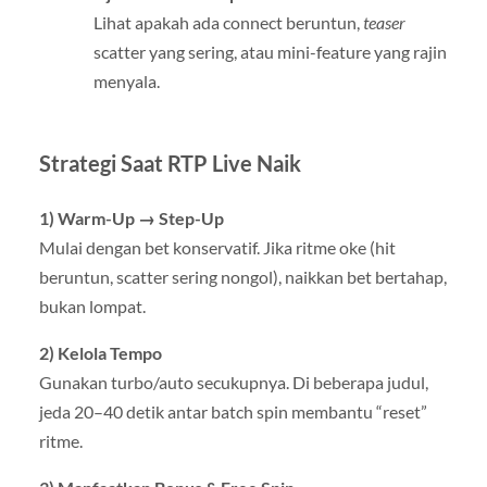
Lihat apakah ada connect beruntun,
teaser
scatter yang sering, atau mini-feature yang rajin
menyala.
Strategi Saat RTP Live Naik
1) Warm-Up → Step-Up
Mulai dengan bet konservatif. Jika ritme oke (hit
beruntun, scatter sering nongol), naikkan bet bertahap,
bukan lompat.
2) Kelola Tempo
Gunakan turbo/auto secukupnya. Di beberapa judul,
jeda 20–40 detik antar batch spin membantu “reset”
ritme.