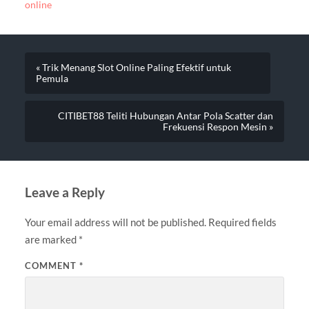
online
« Trik Menang Slot Online Paling Efektif untuk
Pemula
CITIBET88 Teliti Hubungan Antar Pola Scatter dan
Frekuensi Respon Mesin »
Leave a Reply
Your email address will not be published.
Required fields
are marked
*
COMMENT
*