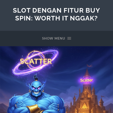
SLOT DENGAN FITUR BUY
SPIN: WORTH IT NGGAK?
SHOW MENU