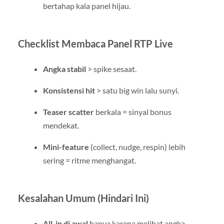
bertahap kala panel hijau.
Checklist Membaca Panel RTP Live
Angka stabil
> spike sesaat.
Konsistensi hit
> satu big win lalu sunyi.
Teaser scatter
berkala = sinyal bonus
mendekat.
Mini-feature
(collect, nudge, respin) lebih
sering = ritme menghangat.
Kesalahan Umum (Hindari Ini)
All-in di awal
hanya karena melihat angka