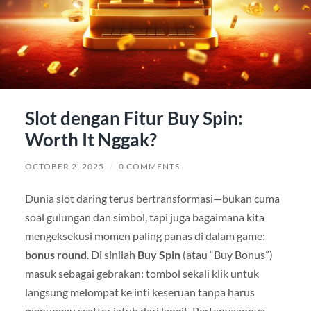
Slot dengan Fitur Buy Spin:
Worth It Nggak?
OCTOBER 2, 2025
/
0 COMMENTS
Dunia slot daring terus bertransformasi—bukan cuma
soal gulungan dan simbol, tapi juga bagaimana kita
mengeksekusi momen paling panas di dalam game:
bonus round
. Di sinilah
Buy Spin
(atau “Buy Bonus”)
masuk sebagai gebrakan: tombol sekali klik untuk
langsung melompat ke inti keseruan tanpa harus
menunggu scatter jatuh dari langit. Pertanyaannya,