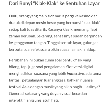
Dari Bunyi “Klak-Klak” ke Sentuhan Layar
Dulu, orang yang main slot harus pergi ke kasino dan
duduk di depan mesin besar yang berbunyi “klak-klak”
setiap kali tuas ditarik. Rasanya klasik, memang. Tapi
zaman berubah. Sekarang, sensasinya sudah berpindah
ke genggaman tangan. Tinggal sentuh layar, gulungan
berputar, dan efek suara bikin suasana makin hidup.
Perubahan ini bukan cuma soal bentuk fisik yang
hilang, tapi juga soal pengalaman. Slot versi digital
menghadirkan suasana yang lebih
immersive
: ada tema
fantasi, petualangan luar angkasa, bahkan nuansa
festival Asia dengan musik yang bikin nagih. Hasilnya?
Generasi sekarang yang doyan visual kece dan
interaktif langsung jatuh hati.