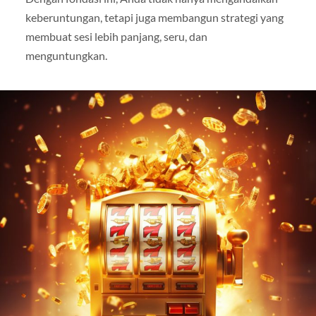
keberuntungan, tetapi juga membangun strategi yang
membuat sesi lebih panjang, seru, dan
menguntungkan.