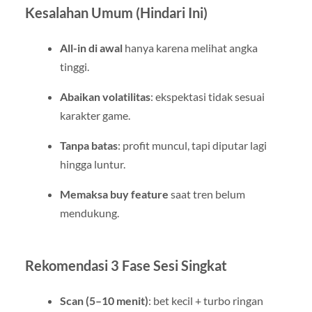
Kesalahan Umum (Hindari Ini)
All-in di awal
hanya karena melihat angka
tinggi.
Abaikan volatilitas
: ekspektasi tidak sesuai
karakter game.
Tanpa batas
: profit muncul, tapi diputar lagi
hingga luntur.
Memaksa buy feature
saat tren belum
mendukung.
Rekomendasi 3 Fase Sesi Singkat
Scan (5–10 menit)
: bet kecil + turbo ringan