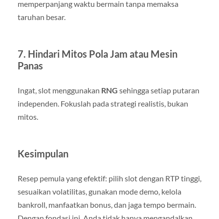
memperpanjang waktu bermain tanpa memaksa
taruhan besar.
7. Hindari Mitos Pola Jam atau Mesin
Panas
Ingat, slot menggunakan
RNG
sehingga setiap putaran
independen. Fokuslah pada strategi realistis, bukan
mitos.
Kesimpulan
Resep pemula yang efektif: pilih slot dengan RTP tinggi,
sesuaikan volatilitas, gunakan mode demo, kelola
bankroll, manfaatkan bonus, dan jaga tempo bermain.
Dengan fondasi ini, Anda tidak hanya mengandalkan