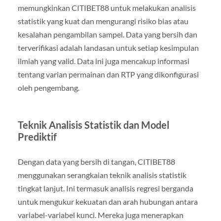
memungkinkan CITIBET88 untuk melakukan analisis
statistik yang kuat dan mengurangi risiko bias atau
kesalahan pengambilan sampel. Data yang bersih dan
terverifikasi adalah landasan untuk setiap kesimpulan
ilmiah yang valid. Data ini juga mencakup informasi
tentang varian permainan dan RTP yang dikonfigurasi
oleh pengembang.
Teknik Analisis Statistik dan Model
Prediktif
Dengan data yang bersih di tangan, CITIBET88
menggunakan serangkaian teknik analisis statistik
tingkat lanjut. Ini termasuk analisis regresi berganda
untuk mengukur kekuatan dan arah hubungan antara
variabel-variabel kunci. Mereka juga menerapkan