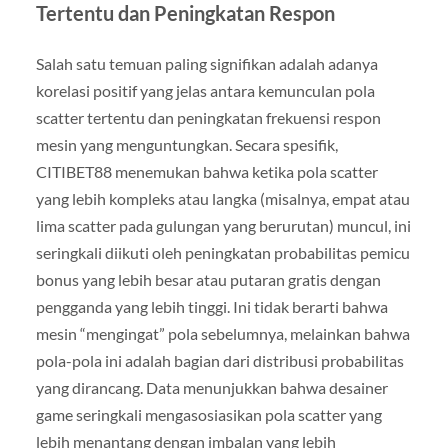
Tertentu dan Peningkatan Respon
Salah satu temuan paling signifikan adalah adanya
korelasi positif yang jelas antara kemunculan pola
scatter tertentu dan peningkatan frekuensi respon
mesin yang menguntungkan. Secara spesifik,
CITIBET88 menemukan bahwa ketika pola scatter
yang lebih kompleks atau langka (misalnya, empat atau
lima scatter pada gulungan yang berurutan) muncul, ini
seringkali diikuti oleh peningkatan probabilitas pemicu
bonus yang lebih besar atau putaran gratis dengan
pengganda yang lebih tinggi. Ini tidak berarti bahwa
mesin “mengingat” pola sebelumnya, melainkan bahwa
pola-pola ini adalah bagian dari distribusi probabilitas
yang dirancang. Data menunjukkan bahwa desainer
game seringkali mengasosiasikan pola scatter yang
lebih menantang dengan imbalan yang lebih