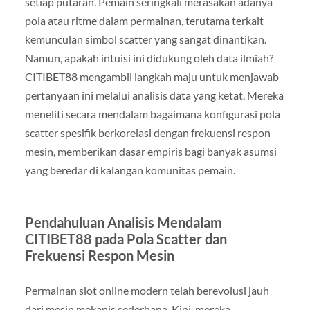
setiap putaran. Pemain seringkali merasakan adanya
pola atau ritme dalam permainan, terutama terkait
kemunculan simbol scatter yang sangat dinantikan.
Namun, apakah intuisi ini didukung oleh data ilmiah?
CITIBET88 mengambil langkah maju untuk menjawab
pertanyaan ini melalui analisis data yang ketat. Mereka
meneliti secara mendalam bagaimana konfigurasi pola
scatter spesifik berkorelasi dengan frekuensi respon
mesin, memberikan dasar empiris bagi banyak asumsi
yang beredar di kalangan komunitas pemain.
Pendahuluan Analisis Mendalam
CITIBET88 pada Pola Scatter dan
Frekuensi Respon Mesin
Permainan slot online modern telah berevolusi jauh
dari mesin mekanis sederhana. Kini, mereka