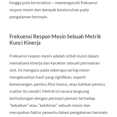
hingga pola terstruktur— memengaruhi frekuensi
respon mesin dan dampak keseluruhan pada
pengalaman bermain.
Frekuensi Respon Mesin Sebuah Metrik
Kunci Kinerja
Frekuensi respon mesin adalah istilah kunci dalam
memahami kinerja dan karakter sebuah permainan
slot. Ini mengacu pada seberapa sering mesin
mengeluarkan hasil yang signifikan, seperti
kemenangan, pemicu fitur bonus, atau bahkan pemicu
scatter itu sendiri. Metrik ini secara langsung
berhubungan dengan persepsi pemain terhadap
“kebaikan” atau “kekikiran” sebuah mesin dan
merupakan faktor penentu dalam pengalaman bermain