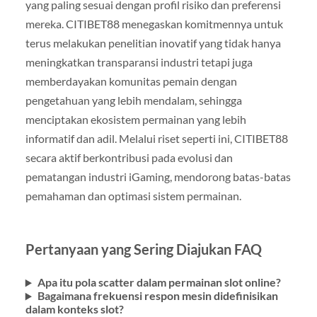
yang paling sesuai dengan profil risiko dan preferensi
mereka. CITIBET88 menegaskan komitmennya untuk
terus melakukan penelitian inovatif yang tidak hanya
meningkatkan transparansi industri tetapi juga
memberdayakan komunitas pemain dengan
pengetahuan yang lebih mendalam, sehingga
menciptakan ekosistem permainan yang lebih
informatif dan adil. Melalui riset seperti ini, CITIBET88
secara aktif berkontribusi pada evolusi dan
pematangan industri iGaming, mendorong batas-batas
pemahaman dan optimasi sistem permainan.
Pertanyaan yang Sering Diajukan FAQ
Apa itu pola scatter dalam permainan slot online?
Bagaimana frekuensi respon mesin didefinisikan
dalam konteks slot?