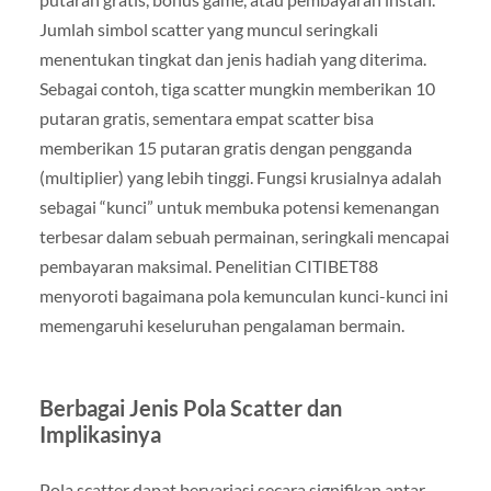
Jumlah simbol scatter yang muncul seringkali
menentukan tingkat dan jenis hadiah yang diterima.
Sebagai contoh, tiga scatter mungkin memberikan 10
putaran gratis, sementara empat scatter bisa
memberikan 15 putaran gratis dengan pengganda
(multiplier) yang lebih tinggi. Fungsi krusialnya adalah
sebagai “kunci” untuk membuka potensi kemenangan
terbesar dalam sebuah permainan, seringkali mencapai
pembayaran maksimal. Penelitian CITIBET88
menyoroti bagaimana pola kemunculan kunci-kunci ini
memengaruhi keseluruhan pengalaman bermain.
Berbagai Jenis Pola Scatter dan
Implikasinya
Pola scatter dapat bervariasi secara signifikan antar