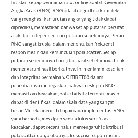
Inti dari setiap permainan slot online adalah Generator
Angka Acak (RNG). RNG adalah algoritma kompleks
yang menghasilkan urutan angka yang tidak dapat
diprediksi, memastikan bahwa setiap putaran bersifat
acak dan independen dari putaran sebelumnya. Peran
RNG sangat krusial dalam menentukan frekuensi
respon mesin dan kemunculan pola scatter. Setiap
putaran sepenuhnya baru, dan hasil sebelumnya tidak
memengaruhi hasil berikutnya. Ini menjamin keadilan
dan integritas permainan. CITIBET88 dalam
penelitiannya menegaskan bahwa meskipun RNG
memastikan keacakan, pola statistik tertentu masih
dapat diidentifikasi dalam skala data yang sangat
besar. Mereka meneliti bagaimana implementasi RNG
yang berbeda, meskipun semua lulus sertifikasi
keacakan, dapat secara halus memengaruhi distribusi
pola scatter dan, akibatnya, frekuensi respon mesin.