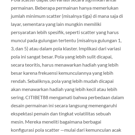
permainan. Beberapa permainan hanya memerlukan
jumlah minimum scatter (misalnya tiga) di mana saja di
layar, sementara yang lain mungkin memiliki
persyaratan lebih spesifik, seperti scatter yang harus
muncul pada gulungan tertentu (misalnya gulungan 1,
3, dan 5) atau dalam pola klaster. Implikasi dari variasi
pola ini sangat besar. Pola yang lebih sulit dicapai,
secara teoritis, harus menawarkan hadiah yang lebih
besar karena frekuensi kemunculannya yang lebih
rendah. Sebaliknya, pola yang lebih mudah dicapai
akan menawarkan hadiah yang lebih kecil atau lebih
sering. CITIBET88 mengamati bahwa perbedaan dalam
desain permainan ini secara langsung memengaruhi
ekspektasi pemain dan tingkat volatilitas sebuah
mesin. Mereka meneliti bagaimana berbagai
konfigurasi pola scatter —mulai dari kemunculan acak