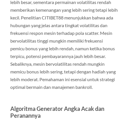
lebih besar, sementara permainan volatilitas rendah
memberikan kemenangan yang lebih sering tetapi lebih
kecil. Penelitian CITIBET88 menunjukkan bahwa ada
hubungan yang jelas antara tingkat volatilitas dan
frekuensi respon mesin terhadap pola scatter. Mesin
bervolatilitas tinggi mungkin memiliki frekuensi
pemicu bonus yang lebih rendah, namun ketika bonus
terpicu, potensi pembayarannya jauh lebih besar.
Sebaliknya, mesin bervolatilitas rendah mungkin
memicu bonus lebih sering, tetapi dengan hadiah yang
lebih moderat. Pemahaman ini esensial untuk strategi
optimal bermain dan manajemen bankroll.
Algoritma Generator Angka Acak dan
Peranannya