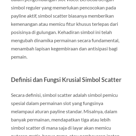
simbol reguler yang memerlukan pencocokan pada
payline aktif, simbol scatter biasanya memberikan
kemenangan atau memicu fitur khusus terlepas dari
posisinya di gulungan. Kehadiran simbol ini telah
mengubah dinamika permainan secara fundamental,
menambah lapisan kegembiraan dan antisipasi bagi
pemain.
Definisi dan Fungsi Krusial Simbol Scatter
Secara definisi, simbol scatter adalah simbol pemicu
spesial dalam permainan slot yang fungsinya
melampaui aturan payline standar. Misalnya, dalam
banyak permainan, mendapatkan tiga atau lebih
simbol scatter di mana saja di layar akan memicu
putaran gratis, bonus game, atau pembayaran instan.